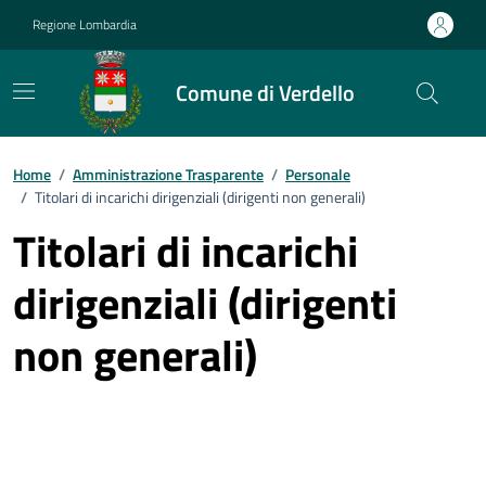
Vai ai contenuti
Vai al footer
Regione Lombardia
Comune di Verdello
Home
/
Amministrazione Trasparente
/
Personale
/
Titolari di incarichi dirigenziali (dirigenti non generali)
Titolari di incarichi
dirigenziali (dirigenti
non generali)