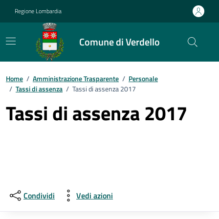
Vai ai contenuti
Vai al footer
Regione Lombardia
Comune di Verdello
Home
/
Amministrazione Trasparente
/
Personale
/
Tassi di assenza
/
Tassi di assenza 2017
Tassi di assenza 2017
Condividi
Vedi azioni