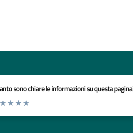
nto sono chiare le informazioni su questa pagina
a da 1 a 5 stelle la pagina
ta 1 stelle su 5
Valuta 2 stelle su 5
Valuta 3 stelle su 5
Valuta 4 stelle su 5
Valuta 5 stelle su 5