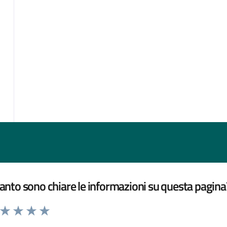
nto sono chiare le informazioni su questa pagina
a da 1 a 5 stelle la pagina
ta 1 stelle su 5
Valuta 2 stelle su 5
Valuta 3 stelle su 5
Valuta 4 stelle su 5
Valuta 5 stelle su 5