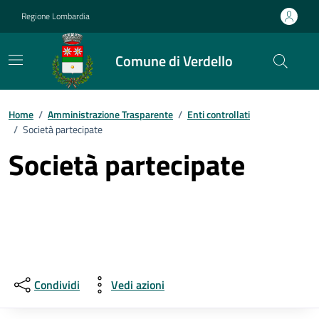
Vai ai contenuti
Vai al footer
Regione Lombardia
Comune di Verdello
Home
/
Amministrazione Trasparente
/
Enti controllati
/
Società partecipate
Società partecipate
Condividi
Vedi azioni