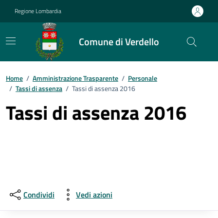
Vai ai contenuti
Vai al footer
Regione Lombardia
Comune di Verdello
Home
/
Amministrazione Trasparente
/
Personale
/
Tassi di assenza
/
Tassi di assenza 2016
Tassi di assenza 2016
Condividi
Vedi azioni