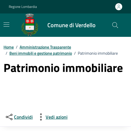
Vai ai contenuti
Vai al footer
Regione Lombardia
Comune di Verdello
Home
/
Amministrazione Trasparente
/
Beni immobili e gestione patrimonio
/
Patrimonio immobiliare
Patrimonio immobiliare
Condividi
Vedi azioni