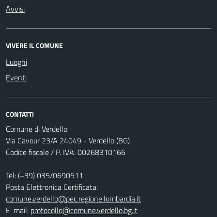
Avvisi
VIVERE IL COMUNE
Luoghi
Eventi
CONTATTI
Comune di Verdello
Via Cavour 23/A 24049 - Verdello (BG)
Codice fiscale / P. IVA: 00268310166
Tel:
(+39) 035/0690511
Posta Elettronica Certificata:
comune.verdello@pec.regione.lombardia.it
E-mail:
protocollo@comune.verdello.bg.it