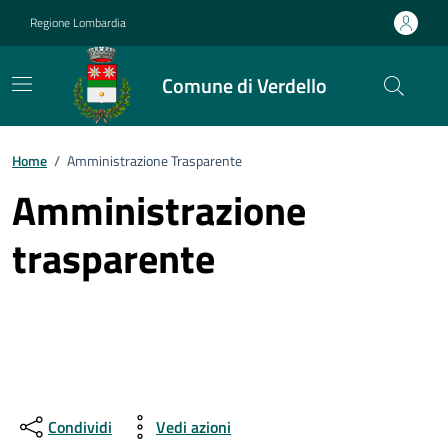
Vai ai contenuti
Vai al footer
Regione Lombardia
Comune di Verdello
Home
/
Amministrazione Trasparente
Amministrazione
trasparente
Condividi
Vedi azioni