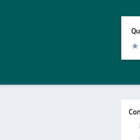
Qua
Valut
Valu
Con