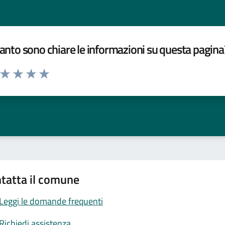
nto sono chiare le informazioni su questa pagina
a da 1 a 5 stelle la pagina
ta 1 stelle su 5
Valuta 2 stelle su 5
Valuta 3 stelle su 5
Valuta 4 stelle su 5
Valuta 5 stelle su 5
tatta il comune
Leggi le domande frequenti
Richiedi assistenza