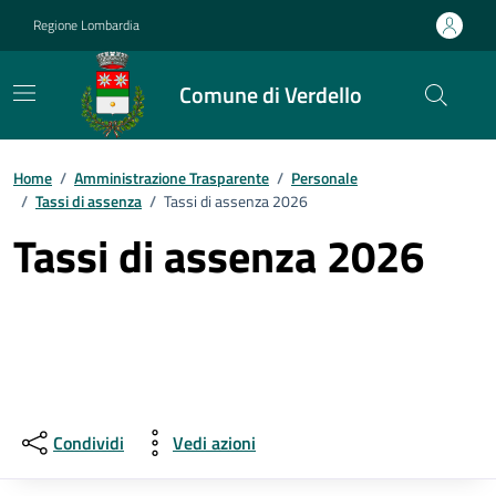
Vai ai contenuti
Vai al footer
Regione Lombardia
Comune di Verdello
Home
/
Amministrazione Trasparente
/
Personale
/
Tassi di assenza
/
Tassi di assenza 2026
Tassi di assenza 2026
Condividi
Vedi azioni