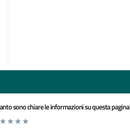
nto sono chiare le informazioni su questa pagina
a da 1 a 5 stelle la pagina
ta 1 stelle su 5
Valuta 2 stelle su 5
Valuta 3 stelle su 5
Valuta 4 stelle su 5
Valuta 5 stelle su 5