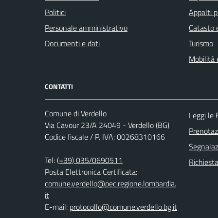
Politici
Appalti p
Personale amministrativo
Catasto e
Documenti e dati
Turismo
Mobilità 
CONTATTI
Comune di Verdello
Leggi le
Via Cavour 23/A 24049 - Verdello (BG)
Prenota
Codice fiscale / P. IVA: 00268310166
Segnalazi
Tel:
(+39) 035/0690511
Richiesta
Posta Elettronica Certificata:
comune.verdello@pec.regione.lombardia.
it
E-mail:
protocollo@comune.verdello.bg.it