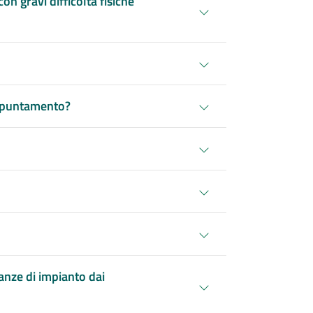
n gravi difficoltà fisiche
appuntamento?
tanze di impianto dai