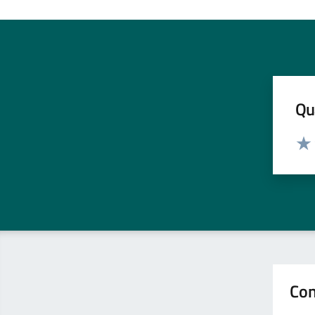
Residenza
Risposta alle emergenze
Spazio Verde
Qua
Sport
Valut
Valu
Tassa sui servizi
Tempo libero
Trasparenza amministrativa
Trasporto pubblico
Con
Turismo e cultura