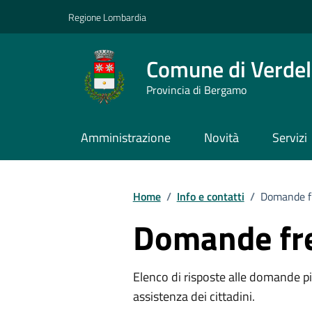
Vai ai contenuti
Vai al footer
Regione Lombardia
Comune di Verdel
Provincia di Bergamo
Amministrazione
Novità
Servizi
Home
/
Info e contatti
/
Domande f
Domande fr
Elenco di risposte alle domande più
assistenza dei cittadini.