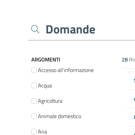
filtri da applicare
ARGOMENTI
28
Ris
Ri
Accesso all'informazione
Acqua
Agricoltura
Animale domestico
Aria