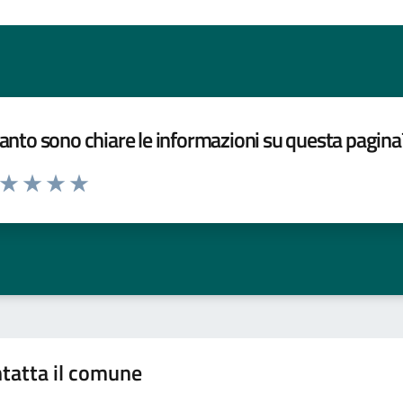
nto sono chiare le informazioni su questa pagina
a da 1 a 5 stelle la pagina
ta 1 stelle su 5
Valuta 2 stelle su 5
Valuta 3 stelle su 5
Valuta 4 stelle su 5
Valuta 5 stelle su 5
tatta il comune