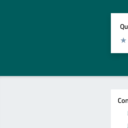
Qua
Valut
Valu
Con