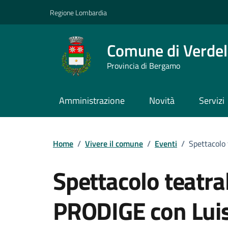
Vai ai contenuti
Vai al footer
Regione Lombardia
Comune di Verdel
Provincia di Bergamo
Amministrazione
Novità
Servizi
Home
/
Vivere il comune
/
Eventi
/
Spettacolo
Spettacolo teatr
PRODIGE con Lui