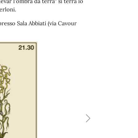
evar l'ombra da terra" si terrà lo
erloni.
presso Sala Abbiati (via Cavour
Next