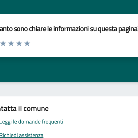
nto sono chiare le informazioni su questa pagina
a da 1 a 5 stelle la pagina
ta 1 stelle su 5
Valuta 2 stelle su 5
Valuta 3 stelle su 5
Valuta 4 stelle su 5
Valuta 5 stelle su 5
tatta il comune
Leggi le domande frequenti
Richiedi assistenza