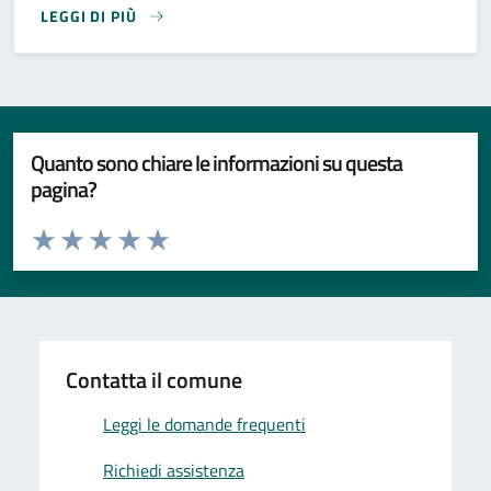
LEGGI DI PIÙ
SPETTACOLO TEATRALE NELL'AMBITO DEL FESTIVAL DESI
Quanto sono chiare le informazioni su questa
pagina?
Valuta da 1 a 5 stelle la pagina
Valuta 1 stelle su 5
Valuta 2 stelle su 5
Valuta 3 stelle su 5
Valuta 4 stelle su 5
Valuta 5 stelle su 5
Contatta il comune
Leggi le domande frequenti
Richiedi assistenza