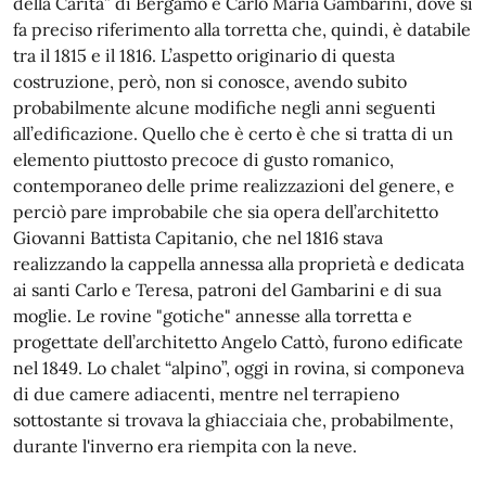
della Carità” di Bergamo e Carlo Maria Gambarini, dove si
fa preciso riferimento alla torretta che, quindi, è databile
tra il 1815 e il 1816. L’aspetto originario di questa
costruzione, però, non si conosce, avendo subito
probabilmente alcune modifiche negli anni seguenti
all’edificazione. Quello che è certo è che si tratta di un
elemento piuttosto precoce di gusto romanico,
contemporaneo delle prime realizzazioni del genere, e
perciò pare improbabile che sia opera dell’architetto
Giovanni Battista Capitanio, che nel 1816 stava
realizzando la cappella annessa alla proprietà e dedicata
ai santi Carlo e Teresa, patroni del Gambarini e di sua
moglie. Le rovine "gotiche" annesse alla torretta e
progettate dell’architetto Angelo Cattò, furono edificate
nel 1849. Lo chalet “alpino”, oggi in rovina, si componeva
di due camere adiacenti, mentre nel terrapieno
sottostante si trovava la ghiacciaia che, probabilmente,
durante l'inverno era riempita con la neve.