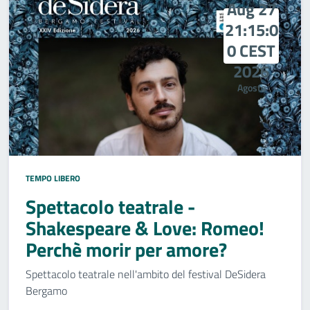
Aug 27
21:15:0
0 CEST
2026
Agosto
TEMPO LIBERO
Spettacolo teatrale -
Shakespeare & Love: Romeo!
Perchè morir per amore?
Spettacolo teatrale nell'ambito del festival DeSidera
Bergamo