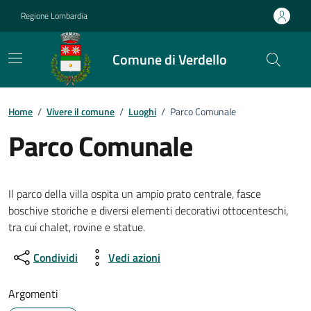
Vai ai contenuti
Vai al footer
Regione Lombardia
Comune di Verdello
Home
/
Vivere il comune
/
Luoghi
/
Parco Comunale
Parco Comunale
Il parco della villa ospita un ampio prato centrale, fasce
boschive storiche e diversi elementi decorativi ottocenteschi,
tra cui chalet, rovine e statue.
Condividi
Vedi azioni
Argomenti