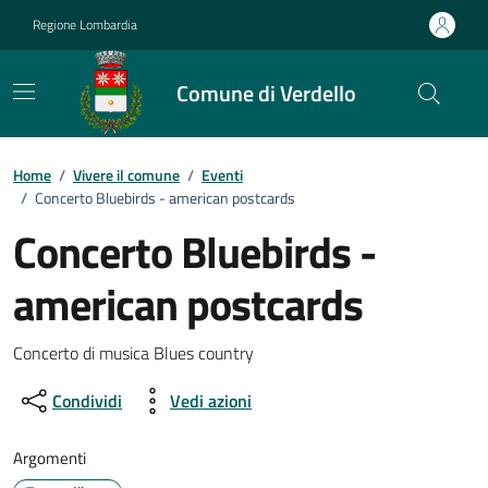
Vai ai contenuti
Vai al footer
Regione Lombardia
Comune di Verdello
Home
/
Vivere il comune
/
Eventi
/
Concerto Bluebirds - american postcards
Concerto Bluebirds -
american postcards
Dettagli della notizia
Concerto di musica Blues country
Condividi
Vedi azioni
Argomenti