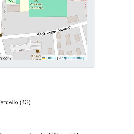
Leaflet
|
©
OpenStreetMap
erdello (BG)