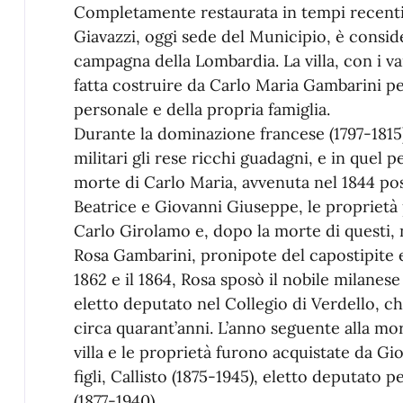
Completamente restaurata in tempi recenti,
Giavazzi, oggi sede del Municipio, è consid
campagna della Lombardia. La villa, con i var
fatta costruire da Carlo Maria Gambarini pe
personale e della propria famiglia.
Durante la dominazione francese (1797-1815), 
militari gli rese ricchi guadagni, e in quel pe
morte di Carlo Maria, avvenuta nel 1844 post
Beatrice e Giovanni Giuseppe, le proprietà p
Carlo Girolamo e, dopo la morte di questi, n
Rosa Gambarini, pronipote del capostipite e 
1862 e il 1864, Rosa sposò il nobile milanes
eletto deputato nel Collegio di Verdello, che
circa quarant’anni. L’anno seguente alla mor
villa e le proprietà furono acquistate da Gi
figli, Callisto (1875-1945), eletto deputato 
(1877-1940).