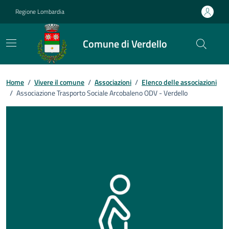
Vai ai contenuti
Vai al footer
Regione Lombardia
Comune di Verdello
Home
/
Vivere il comune
/
Associazioni
/
Elenco delle associazioni
/
Associazione Trasporto Sociale Arcobaleno ODV - Verdello