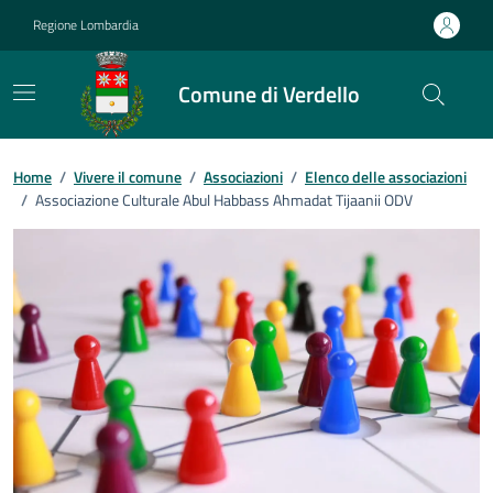
Vai ai contenuti
Vai al footer
Regione Lombardia
Comune di Verdello
Home
/
Vivere il comune
/
Associazioni
/
Elenco delle associazioni
/
Associazione Culturale Abul Habbass Ahmadat Tijaanii ODV