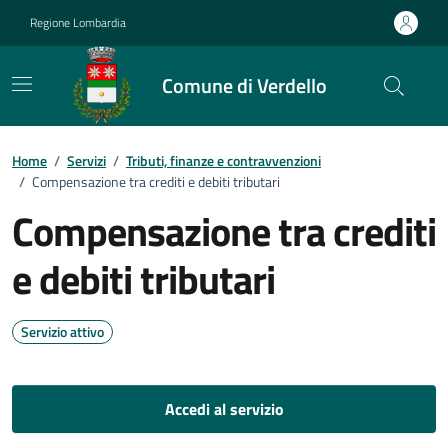
Vai ai contenuti
Vai al footer
Regione Lombardia
Comune di Verdello
Home
/
Servizi
/
Tributi, finanze e contravvenzioni
/
Compensazione tra crediti e debiti tributari
Compensazione tra crediti
e debiti tributari
Servizio attivo
Accedi al servizio