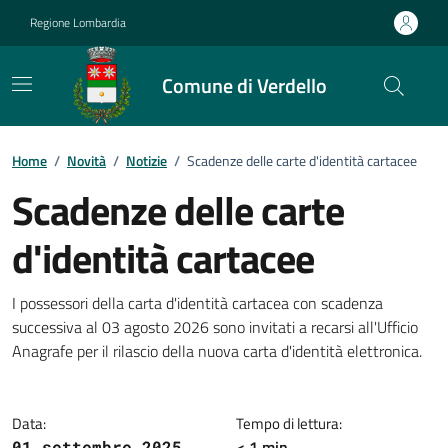
Vai ai contenuti
Vai al footer
Regione Lombardia
Comune di Verdello
Home
/
Novità
/
Notizie
/
Scadenze delle carte d'identità cartacee
Scadenze delle carte
d'identità cartacee
Dettagli della notizia
I possessori della carta d'identità cartacea con scadenza
successiva al 03 agosto 2026 sono invitati a recarsi all'Ufficio
Anagrafe per il rilascio della nuova carta d'identità elettronica.
Data:
Tempo di lettura:
< 1 min
01 settembre 2025