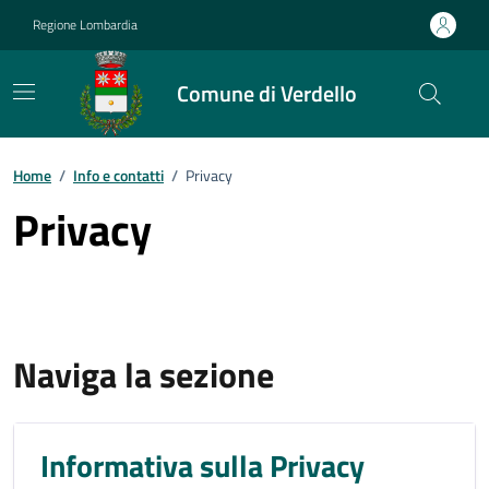
Vai ai contenuti
Vai al footer
Regione Lombardia
Comune di Verdello
Home
/
Info e contatti
/
Privacy
Privacy
Naviga la sezione
Informativa sulla Privacy