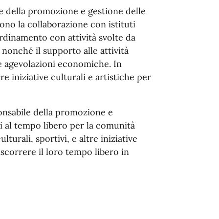
e della promozione e gestione delle
ono la
co
llaborazione
co
n istituti
rdinamento
co
n attività svolte da
ti, nonché il supporto alle attività
re agevolazioni e
co
nomiche. In
re iniziative
cultur
a
li e artistiche per
nsabile della promozione e
i al
tem
po
li
be
ro per la
co
munità
cultur
a
li, sportivi, e altre iniziative
as
co
rrere il loro
tem
po
li
be
ro in