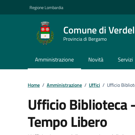
Vai ai contenuti
Vai al footer
Regione Lombardia
Comune di Verdel
Provincia di Bergamo
Amministrazione
Novità
Servizi
Dettagli dell'uffici
Home
/
Amministrazione
/
Uffici
/
Ufficio Biblio
Ufficio Biblioteca 
Tempo Libero