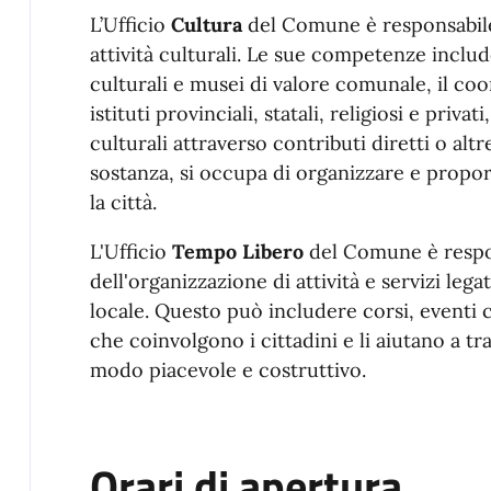
L’Ufficio
Cultur
a
del
Co
mune
è responsabil
attività
cultur
a
li. Le sue
co
mpetenze includ
cultur
a
li e musei di valore
co
munale, il
co
o
istituti provinciali, statali, religiosi e priva
cultur
a
li attraverso
co
ntributi diretti o alt
sostanza, si occupa di organizzare e propor
la città.
L'Ufficio
Tem
po
Li
be
ro
del
Co
mune è respo
dell'organizzazione di attività e servizi legat
locale. Questo può includere
co
rsi, eventi
che
co
involgono i cittadini e li aiutano a tr
modo piacevole e
co
struttivo.
Orari di apertura