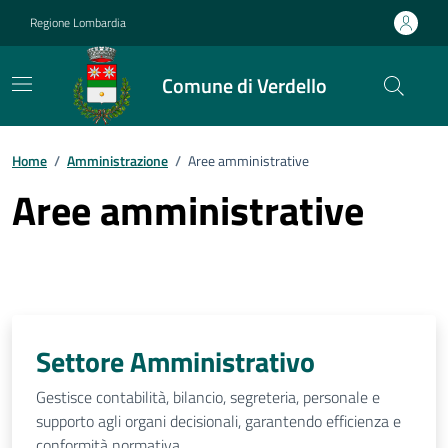
Vai ai contenuti
Vai al footer
Regione Lombardia
Comune di Verdello
Home
/
Amministrazione
/
Aree amministrative
Aree amministrative
Settore Amministrativo
Gestisce contabilità, bilancio, segreteria, personale e
supporto agli organi decisionali, garantendo efficienza e
conformità normativa.