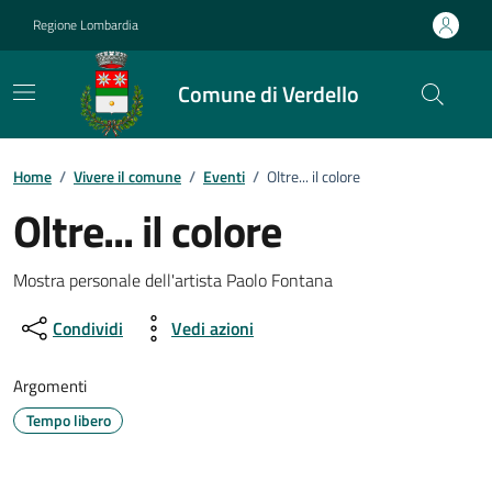
Vai ai contenuti
Vai al footer
Regione Lombardia
Comune di Verdello
Home
/
Vivere il comune
/
Eventi
/
Oltre... il colore
Oltre... il colore
Dettagli della notizia
Mostra personale dell'artista Paolo Fontana
Condividi
Vedi azioni
Argomenti
Tempo libero