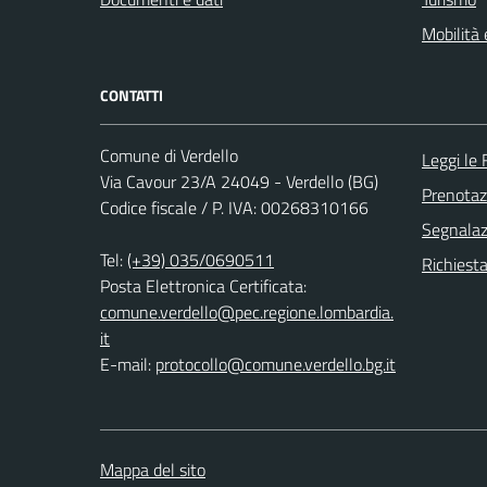
Mobilità 
CONTATTI
Comune di Verdello
Leggi le
Via Cavour 23/A 24049 - Verdello (BG)
Prenota
Codice fiscale / P. IVA: 00268310166
Segnalazi
Tel:
(+39) 035/0690511
Richiesta
Posta Elettronica Certificata:
comune.verdello@pec.regione.lombardia.
it
E-mail:
protocollo@comune.verdello.bg.it
Mappa del sito