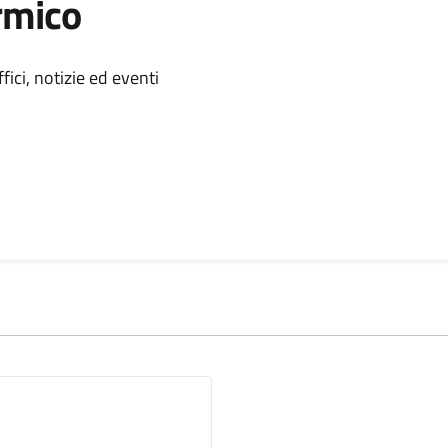
rmico
 notizia
ici, notizie ed eventi