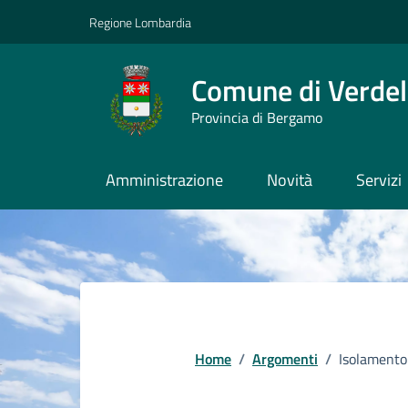
Vai ai contenuti
Vai al footer
Regione Lombardia
Comune di Verdel
Provincia di Bergamo
Amministrazione
Novità
Servizi
Home
/
Argomenti
/
Isolamento