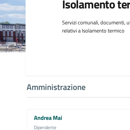
Isolamento te
Dettagli della
Servizi comunali, documenti, uff
relativi a Isolamento termico
Amministrazione
Andrea Mai
Dipendente