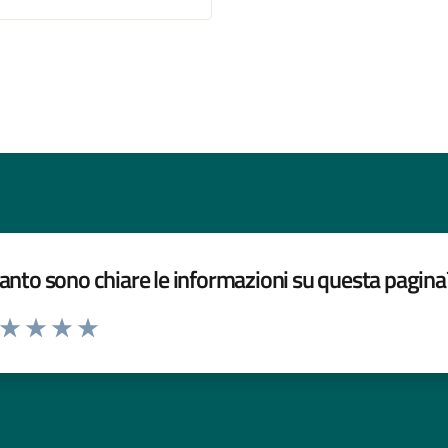
nto sono chiare le informazioni su questa pagina
a da 1 a 5 stelle la pagina
ta 1 stelle su 5
Valuta 2 stelle su 5
Valuta 3 stelle su 5
Valuta 4 stelle su 5
Valuta 5 stelle su 5