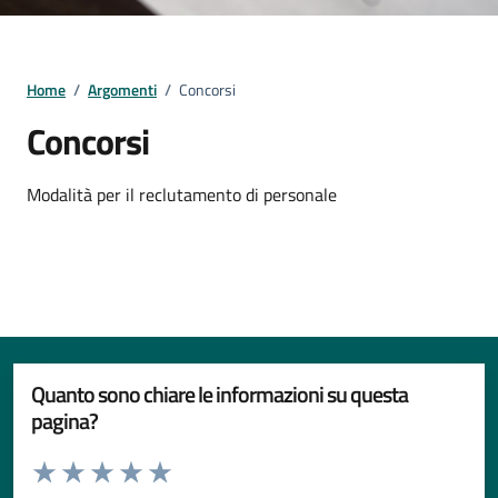
Home
/
Argomenti
/
Concorsi
Concorsi
Dettagli della notizia
Modalità per il reclutamento di personale
Quanto sono chiare le informazioni su questa
pagina?
Valuta da 1 a 5 stelle la pagina