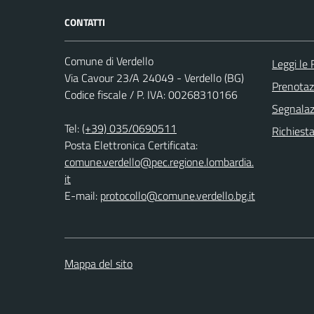
CONTATTI
Comune di Verdello
Leggi le
Via Cavour 23/A 24049 - Verdello (BG)
Prenota
Codice fiscale / P. IVA: 00268310166
Segnalazi
Tel:
(+39) 035/0690511
Richiesta
Posta Elettronica Certificata:
comune.verdello@pec.regione.lombardia.
it
E-mail:
protocollo@comune.verdello.bg.it
Mappa del sito