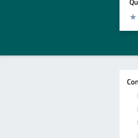
Qua
Valut
Valu
Con