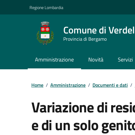
Vai ai contenuti
Vai al footer
Regione Lombardia
Comune di Verdel
Provincia di Bergamo
Amministrazione
Novità
Servizi
Dettagli del doc
Home
/
Amministrazione
/
Documenti e dati
/
Variazione di resi
e di un solo genit